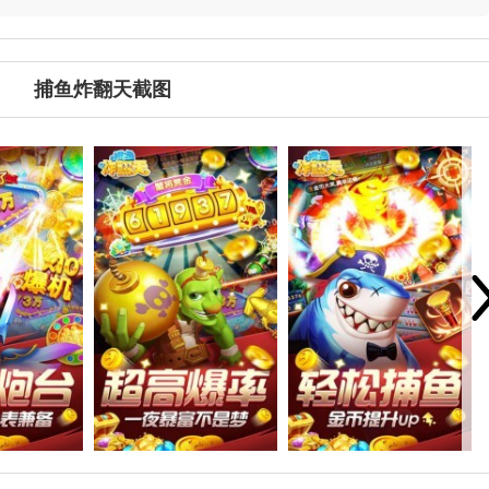
捕鱼炸翻天截图