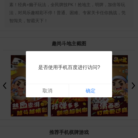
素！经典+癞子玩法，全民牌技PK！抢地主，明牌，加倍等玩
法，对局乐趣精彩不停！普通、困难、专家关卡任你挑战，凭
智闯关，智霸天下！
趣尚斗地主截图
是否使用手机百度进行访问?
取消
确定
推荐手机棋牌游戏