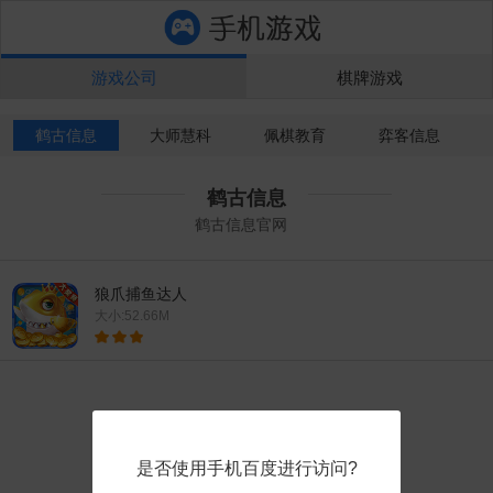
游戏公司
棋牌游戏
鹤古信息
大师慧科
佩棋教育
弈客信息
鹤古信息
鹤古信息官网
狼爪捕鱼达人
大小:52.66M
是否使用手机百度进行访问?