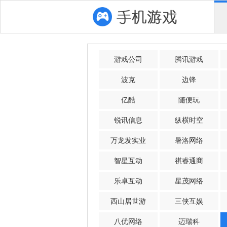
游戏公司
腾讯游戏
波克
边锋
亿酷
随便玩
锐讯信息
纵横时空
万龙发实业
暑洛网络
智星互动
祺睿通商
乐卓互动
星茂网络
西山居世游
三侠互娱
八优网络
迈瑞科