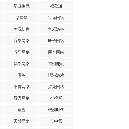
掌游趣玩
福盈通
柒叁叁
征途网络
愉玩信息
掌乐游科
万亨网络
匠子网络
游马网络
巨全网络
飘然网络
福州趣玩
傲英
嘿洛游戏
阳言网络
点龙网络
辰恩网络
小捣蛋
鑫游
畅娱时代
天盛网络
云中雪