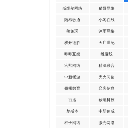
斯维尔网络
猫哥网络
陆昂歌通
小闲在线
萌兔玩
沐雨网络
棋开德胜
天启世纪
咔咔互娱
维度线
宏熙网络
精深联合
中新畅游
天火同创
佩棋教育
弈客信息
百迅
毅瑄科技
梦斯本
中新创成
柚子网络
微壳网络