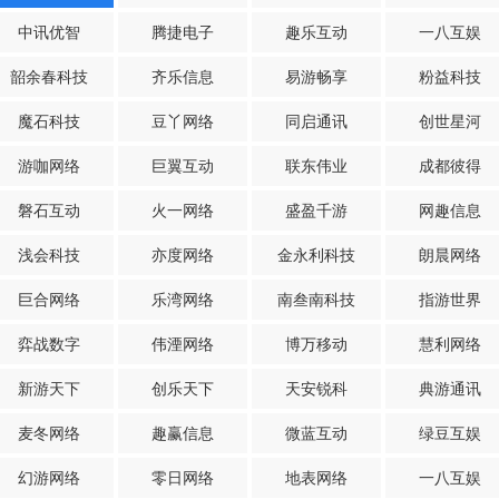
中讯优智
腾捷电子
趣乐互动
一八互娱
韶余春科技
齐乐信息
易游畅享
粉益科技
魔石科技
豆丫网络
同启通讯
创世星河
游咖网络
巨翼互动
联东伟业
成都彼得
磐石互动
火一网络
盛盈千游
网趣信息
浅会科技
亦度网络
金永利科技
朗晨网络
巨合网络
乐湾网络
南叁南科技
指游世界
弈战数字
伟湮网络
博万移动
慧利网络
新游天下
创乐天下
天安锐科
典游通讯
麦冬网络
趣赢信息
微蓝互动
绿豆互娱
幻游网络
零日网络
地表网络
一八互娱