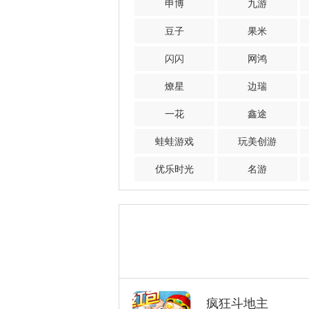
申博
九游
豆子
果米
闪闪
网鸿
燎星
边瑞
一花
鑫途
蛙蛙游戏
玩美创游
优乐时光
名游
疯狂斗地主