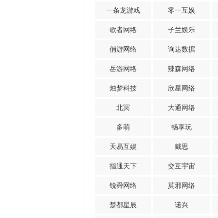
一条龙游戏
零一互娱
歌者网络
子兰娱乐
俏游网络
询达数据
岳游网络
辣森网络
烛梦科技
欣星网络
北冥
大通网络
多萌
畅享玩
天易互娱
戴思
指通天下
交互宇宙
锐舜网络
莫邪网络
楚都星辰
诺兴