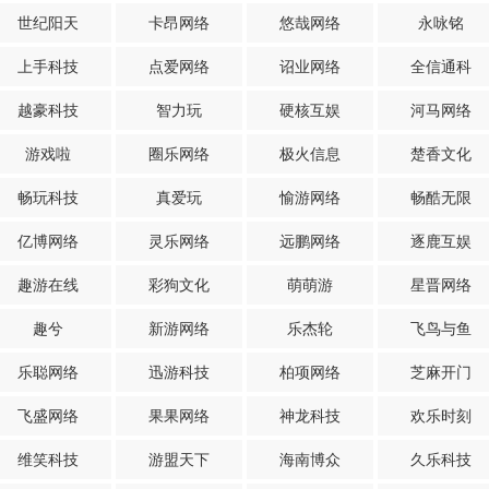
世纪阳天
卡昂网络
悠哉网络
永咏铭
上手科技
点爱网络
诏业网络
全信通科
越豪科技
智力玩
硬核互娱
河马网络
游戏啦
圈乐网络
极火信息
楚香文化
畅玩科技
真爱玩
愉游网络
畅酷无限
亿博网络
灵乐网络
远鹏网络
逐鹿互娱
趣游在线
彩狗文化
萌萌游
星晋网络
趣兮
新游网络
乐杰轮
飞鸟与鱼
乐聪网络
迅游科技
柏项网络
芝麻开门
飞盛网络
果果网络
神龙科技
欢乐时刻
维笑科技
游盟天下
海南博众
久乐科技