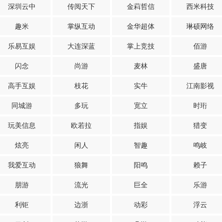
深圳云中
传阅天下
金萪哲信
西米科技
趣米
掌纵互动
金华超体
琳硕网络
乐易互娱
大连深蓝
掌上竞技
佰游
闪念
尚游
麦林
盛唐
高手互娱
枝花
实牛
江南影视
同城游
多玩
宽立
时珩
玩美信息
欧若拉
指娱
猎变
炫亮
闲人
智趣
鸣岐
我爱互动
狼舞
阳鸣
赖子
朋游
流光
巨全
乐游
利钜
边浙
动彩
浮云