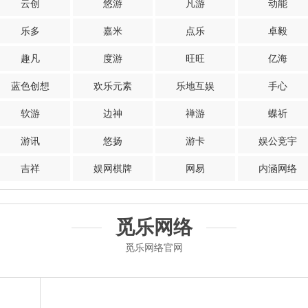
云创
悠游
凡游
动能
乐多
嘉米
点乐
卓毅
趣凡
度游
旺旺
亿海
蓝色创想
欢乐元素
乐地互娱
手心
软游
边神
禅游
蝶祈
游讯
悠扬
游卡
娱公竞宇
吉祥
娱网棋牌
网易
内涵网络
觅乐网络
觅乐网络官网