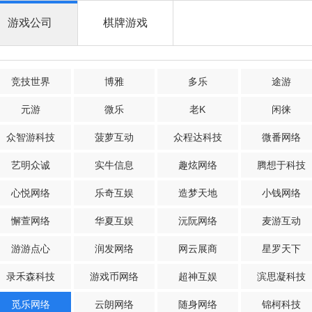
游戏公司
棋牌游戏
竞技世界
博雅
多乐
途游
元游
微乐
老K
闲徕
众智游科技
菠萝互动
众程达科技
微番网络
艺明众诚
实牛信息
趣炫网络
腾想于科技
心悦网络
乐奇互娱
造梦天地
小钱网络
懈萱网络
华夏互娱
沅阮网络
麦游互动
游游点心
润发网络
网云展商
星罗天下
录禾森科技
游戏币网络
超神互娱
滨思凝科技
觅乐网络
云朗网络
随身网络
锦柯科技