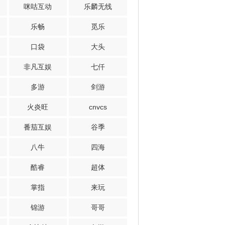
咪咕互动
乐麟无线
乐畅
觅乐
口袋
大头
非凡互娱
七仟
多游
剑游
火炎旺
cnvcs
番茄互娱
谷季
八牛
四海
酷睿
超体
掌指
来玩
锦游
哥哥