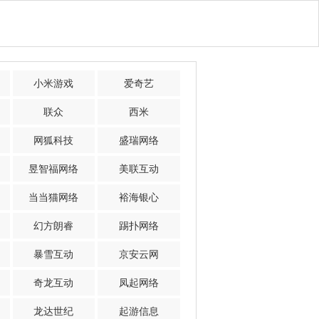
小米游戏
爱奇艺
联众
西米
网狐科技
盛瑞网络
昱智福网络
美联互动
当当猫网络
裕海银心
幻方朗睿
踢扑网络
暴雪互动
京安云网
奇龙互动
凤起网络
龙达世纪
起游信息