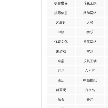
极智世界
花色互娱
姚际信息
微加网络
艺馨达
大势
中顺
嗨乐
优森文化
博笑网络
来游戏
掌龙
余棠
乐其互动
百易
六六五
凌沃
中领世纪
就要玩
白金岛
炫兔
开启