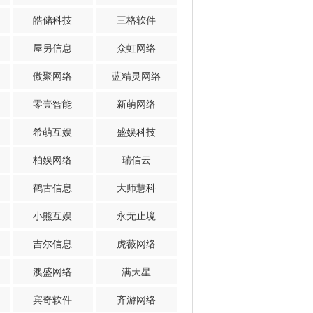
皓储科技
三格软件
屋另信息
众虹网络
傲聚网络
蓝精灵网络
零壹智能
新萌网络
希萌互娱
盛娱科技
柏娱网络
瑞信云
鹤古信息
大师慧科
小熊互娱
永无止境
吉尔信息
虎薇网络
澳盛网络
满天星
宾奇软件
齐游网络