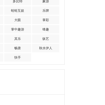
多比特
象游
蛙蛙互娱
乐牌
大眼
掌彩
掌中趣游
锋趣
其乐
纵艺
畅唐
秋水伊人
快手