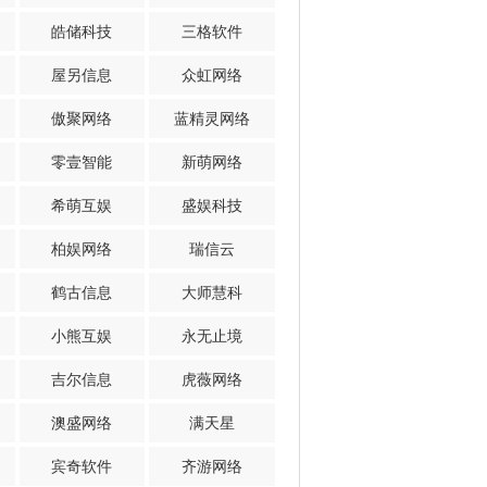
皓储科技
三格软件
屋另信息
众虹网络
傲聚网络
蓝精灵网络
零壹智能
新萌网络
希萌互娱
盛娱科技
柏娱网络
瑞信云
鹤古信息
大师慧科
小熊互娱
永无止境
吉尔信息
虎薇网络
澳盛网络
满天星
宾奇软件
齐游网络