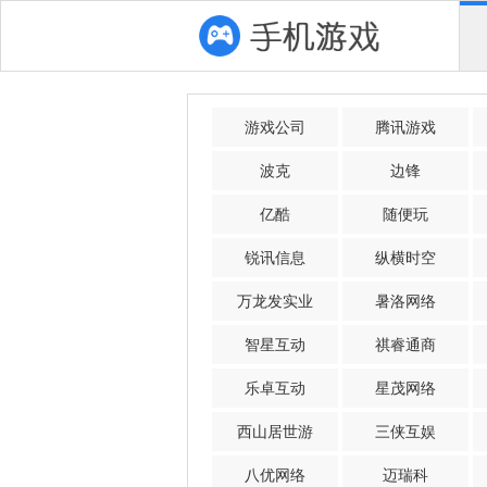
游戏公司
腾讯游戏
波克
边锋
亿酷
随便玩
锐讯信息
纵横时空
万龙发实业
暑洛网络
智星互动
祺睿通商
乐卓互动
星茂网络
西山居世游
三侠互娱
八优网络
迈瑞科