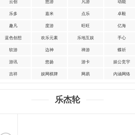
云创
悠游
凡游
动能
乐多
嘉米
点乐
卓毅
趣凡
度游
旺旺
亿海
蓝色创想
欢乐元素
乐地互娱
手心
软游
边神
禅游
蝶祈
游讯
悠扬
游卡
娱公竞宇
吉祥
娱网棋牌
网易
内涵网络
乐杰轮