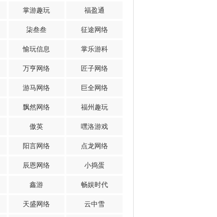
掌游趣玩
福盈通
柒叁叁
征途网络
愉玩信息
掌乐游科
万亨网络
匠子网络
游马网络
巨全网络
飘然网络
福州趣玩
傲英
嘿洛游戏
阳言网络
点龙网络
辰恩网络
小捣蛋
鑫游
畅娱时代
天盛网络
云中雪