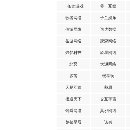
一条龙游戏
零一互娱
歌者网络
子兰娱乐
俏游网络
询达数据
岳游网络
辣森网络
烛梦科技
欣星网络
北冥
大通网络
多萌
畅享玩
天易互娱
戴思
指通天下
交互宇宙
锐舜网络
莫邪网络
楚都星辰
诺兴