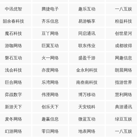
中讯优智
腾捷电子
趣乐互动
一八互娱
韶余春科技
齐乐信息
易游畅享
粉益科技
魔石科技
豆丫网络
同启通讯
创世星河
游咖网络
巨翼互动
联东伟业
成都彼得
磐石互动
火一网络
盛盈千游
网趣信息
浅会科技
亦度网络
金永利科技
朗晨网络
巨合网络
乐湾网络
南叁南科技
指游世界
弈战数字
伟湮网络
博万移动
慧利网络
新游天下
创乐天下
天安锐科
典游通讯
麦冬网络
趣赢信息
微蓝互动
绿豆互娱
幻游网络
零日网络
地表网络
一八互娱