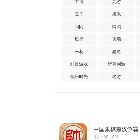
申博
九游
豆子
果米
闪闪
网鸿
燎星
边瑞
一花
鑫途
蛙蛙游戏
玩美创游
优乐时光
名游
中国象棋楚汉争霸
大小:26.16M