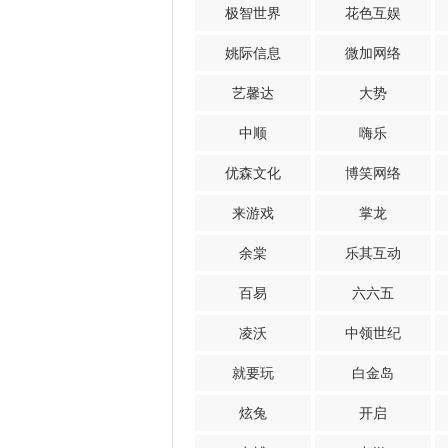
极智世界
花色互娱
姚际信息
微加网络
艺馨达
大势
中顺
嗨乐
优森文化
博笑网络
来游戏
掌龙
余棠
乐其互动
百易
六六五
凌沃
中领世纪
就要玩
白金岛
炫兔
开启