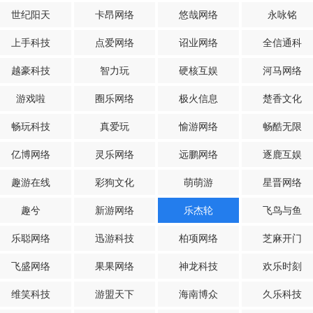
世纪阳天
卡昂网络
悠哉网络
永咏铭
上手科技
点爱网络
诏业网络
全信通科
越豪科技
智力玩
硬核互娱
河马网络
游戏啦
圈乐网络
极火信息
楚香文化
畅玩科技
真爱玩
愉游网络
畅酷无限
亿博网络
灵乐网络
远鹏网络
逐鹿互娱
趣游在线
彩狗文化
萌萌游
星晋网络
趣兮
新游网络
乐杰轮
飞鸟与鱼
乐聪网络
迅游科技
柏项网络
芝麻开门
飞盛网络
果果网络
神龙科技
欢乐时刻
维笑科技
游盟天下
海南博众
久乐科技