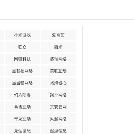
小米游戏
爱奇艺
联众
西米
网狐科技
盛瑞网络
昱智福网络
美联互动
当当猫网络
裕海银心
幻方朗睿
踢扑网络
暴雪互动
京安云网
奇龙互动
凤起网络
龙达世纪
起游信息