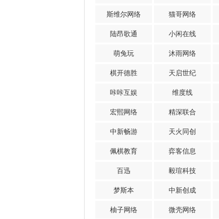
斯维尔网络
猫哥网络
陆昂歌通
小闲在线
萌兔玩
沐雨网络
棋开德胜
天启世纪
咔咔互娱
维度线
宏熙网络
精深联合
中新畅游
天火同创
佩棋教育
弈客信息
百迅
毅瑄科技
梦斯本
中新创成
柚子网络
微壳网络