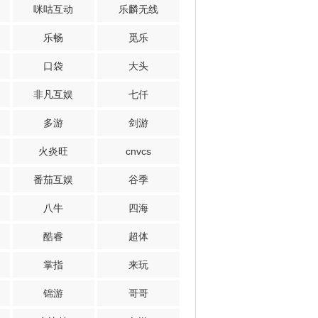
咪咕互动
乐麟无线
乐畅
觅乐
口袋
大头
非凡互娱
七仟
多游
剑游
火炎旺
cnvcs
番茄互娱
谷季
八牛
四海
酷睿
超体
掌指
来玩
锦游
哥哥