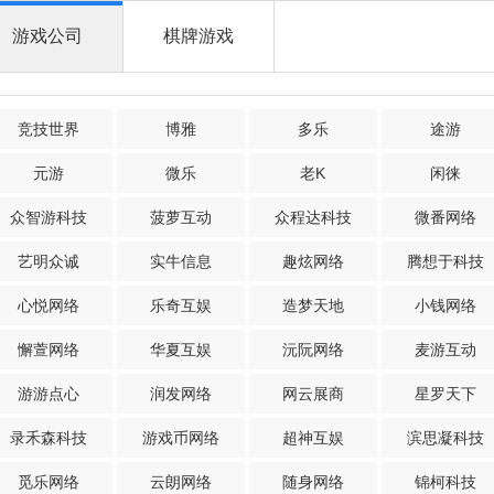
游戏公司
棋牌游戏
竞技世界
博雅
多乐
途游
元游
微乐
老K
闲徕
众智游科技
菠萝互动
众程达科技
微番网络
艺明众诚
实牛信息
趣炫网络
腾想于科技
心悦网络
乐奇互娱
造梦天地
小钱网络
懈萱网络
华夏互娱
沅阮网络
麦游互动
游游点心
润发网络
网云展商
星罗天下
录禾森科技
游戏币网络
超神互娱
滨思凝科技
觅乐网络
云朗网络
随身网络
锦柯科技