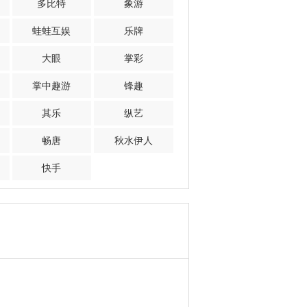
多比特
象游
蛙蛙互娱
乐牌
大眼
掌彩
掌中趣游
锋趣
其乐
纵艺
畅唐
秋水伊人
快手