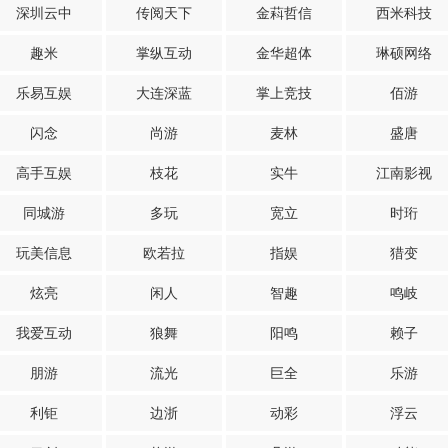
深圳云中
传阅天下
金萪哲信
西米科技
趣米
掌纵互动
金华超体
琳硕网络
乐易互娱
大连深蓝
掌上竞技
佰游
闪念
尚游
麦林
盛唐
高手互娱
枝花
实牛
江南影视
同城游
多玩
宽立
时珩
玩美信息
欧若拉
指娱
猎变
炫亮
闲人
智趣
鸣岐
我爱互动
狼舞
阳鸣
赖子
朋游
流光
巨全
乐游
利钜
边浙
动彩
浮云