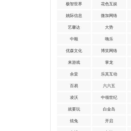
极智世界
花色互娱
姚际信息
微加网络
艺馨达
大势
中顺
嗨乐
优森文化
博笑网络
来游戏
掌龙
余棠
乐其互动
百易
六六五
凌沃
中领世纪
就要玩
白金岛
炫兔
开启