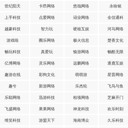
世纪阳天
卡昂网络
悠哉网络
永咏铭
上手科技
点爱网络
诏业网络
全信通科
越豪科技
智力玩
硬核互娱
河马网络
游戏啦
圈乐网络
极火信息
楚香文化
畅玩科技
真爱玩
愉游网络
畅酷无限
亿博网络
灵乐网络
远鹏网络
逐鹿互娱
趣游在线
彩狗文化
萌萌游
星晋网络
趣兮
新游网络
乐杰轮
飞鸟与鱼
乐聪网络
迅游科技
柏项网络
芝麻开门
飞盛网络
果果网络
神龙科技
欢乐时刻
维笑科技
游盟天下
海南博众
久乐科技