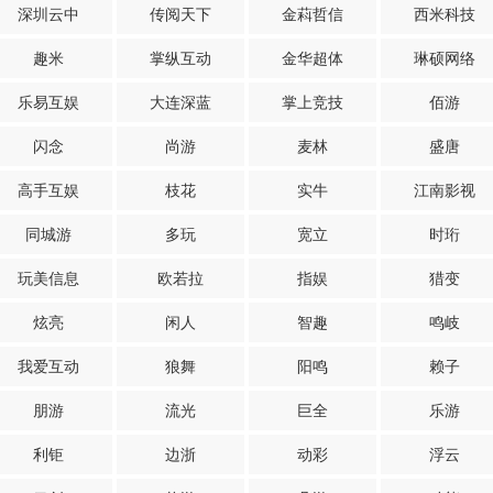
深圳云中
传阅天下
金萪哲信
西米科技
趣米
掌纵互动
金华超体
琳硕网络
乐易互娱
大连深蓝
掌上竞技
佰游
闪念
尚游
麦林
盛唐
高手互娱
枝花
实牛
江南影视
同城游
多玩
宽立
时珩
玩美信息
欧若拉
指娱
猎变
炫亮
闲人
智趣
鸣岐
我爱互动
狼舞
阳鸣
赖子
朋游
流光
巨全
乐游
利钜
边浙
动彩
浮云