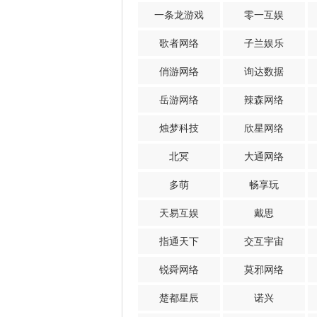
一条龙游戏
零一互娱
歌者网络
子兰娱乐
俏游网络
询达数据
岳游网络
辣森网络
烛梦科技
欣星网络
北冥
大通网络
多萌
畅享玩
天易互娱
戴思
指通天下
交互宇宙
锐舜网络
莫邪网络
楚都星辰
诺兴