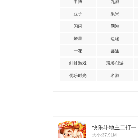
申博
九游
豆子
果米
闪闪
网鸿
燎星
边瑞
一花
鑫途
蛙蛙游戏
玩美创游
优乐时光
名游
快乐斗地主二打一
大小:37.91M