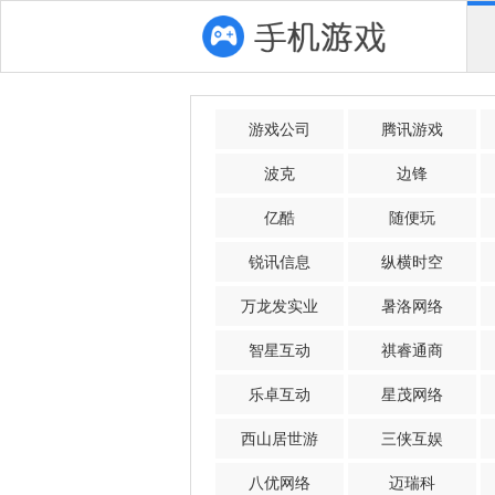
游戏公司
腾讯游戏
波克
边锋
亿酷
随便玩
锐讯信息
纵横时空
万龙发实业
暑洛网络
智星互动
祺睿通商
乐卓互动
星茂网络
西山居世游
三侠互娱
八优网络
迈瑞科