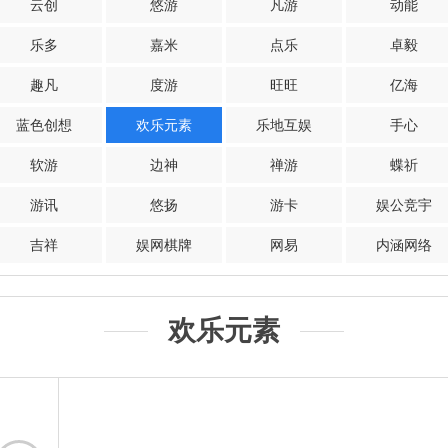
云创
悠游
凡游
动能
乐多
嘉米
点乐
卓毅
趣凡
度游
旺旺
亿海
蓝色创想
欢乐元素
乐地互娱
手心
软游
边神
禅游
蝶祈
游讯
悠扬
游卡
娱公竞宇
吉祥
娱网棋牌
网易
内涵网络
欢乐元素