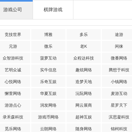
游戏公司
棋牌游戏
竞技世界
博雅
多乐
途游
元游
微乐
老K
闲徕
众智游科技
菠萝互动
众程达科技
微番网络
艺明众诚
实牛信息
趣炫网络
腾想于科技
心悦网络
乐奇互娱
造梦天地
小钱网络
懈萱网络
华夏互娱
沅阮网络
麦游互动
游游点心
润发网络
网云展商
星罗天下
录禾森科技
游戏币网络
超神互娱
滨思凝科技
觅乐网络
云朗网络
随身网络
锦柯科技