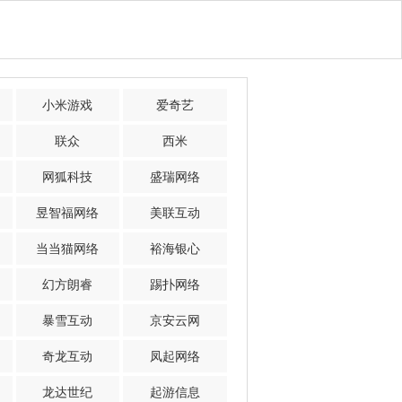
小米游戏
爱奇艺
联众
西米
网狐科技
盛瑞网络
昱智福网络
美联互动
当当猫网络
裕海银心
幻方朗睿
踢扑网络
暴雪互动
京安云网
奇龙互动
凤起网络
龙达世纪
起游信息