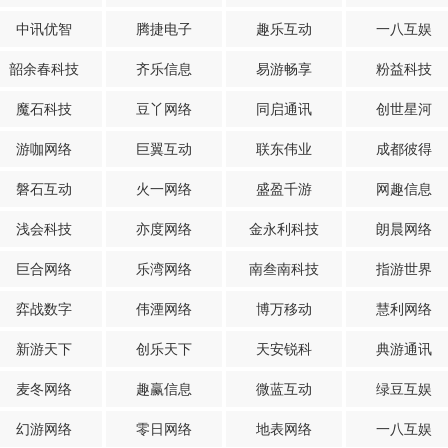
中讯优智
腾捷电子
趣乐互动
一八互娱
韶余春科技
齐乐信息
易游畅享
粉益科技
魔石科技
豆丫网络
同启通讯
创世星河
游咖网络
巨翼互动
联东伟业
成都彼得
磐石互动
火一网络
盛盈千游
网趣信息
浅会科技
亦度网络
金永利科技
朗晨网络
巨合网络
乐湾网络
南叁南科技
指游世界
弈战数字
伟湮网络
博万移动
慧利网络
新游天下
创乐天下
天安锐科
典游通讯
麦冬网络
趣赢信息
微蓝互动
绿豆互娱
幻游网络
零日网络
地表网络
一八互娱