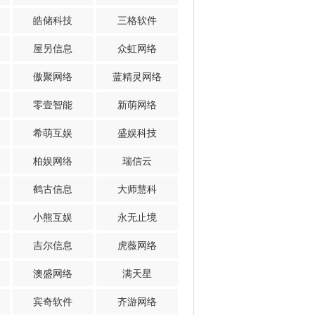
皓储科技
三格软件
屋另信息
众虹网络
傲聚网络
蓝精灵网络
零壹智能
新萌网络
希萌互娱
盛娱科技
柏娱网络
瑞信云
鹤古信息
大师慧科
小熊互娱
永无止境
吉尔信息
虎薇网络
澳盛网络
满天星
宾奇软件
齐游网络