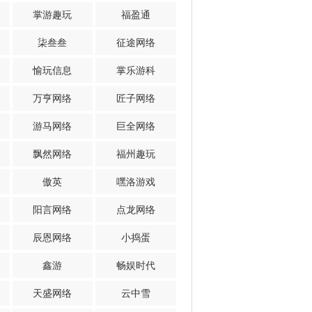
掌游趣玩
福盈通
柒叁叁
征途网络
愉玩信息
掌乐游科
万亨网络
匠子网络
游马网络
巨全网络
飘然网络
福州趣玩
傲英
嘿洛游戏
阳言网络
点龙网络
辰恩网络
小捣蛋
鑫游
畅娱时代
天盛网络
云中雪