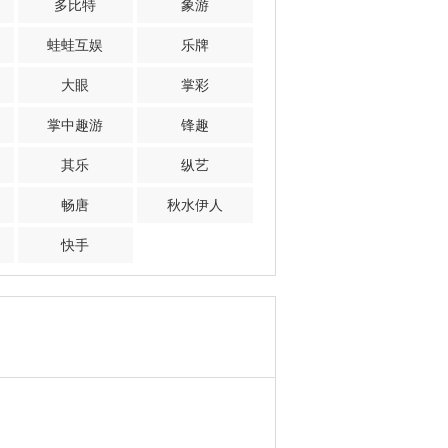
多比特
象游
蛙蛙互娱
乐牌
大眼
掌彩
掌中趣游
锋趣
其乐
纵艺
畅唐
秋水伊人
快手