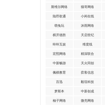
斯维尔网络
猫哥网络
陆昂歌通
小闲在线
萌兔玩
沐雨网络
棋开德胜
天启世纪
咔咔互娱
维度线
宏熙网络
精深联合
中新畅游
天火同创
佩棋教育
弈客信息
百迅
毅瑄科技
梦斯本
中新创成
柚子网络
微壳网络