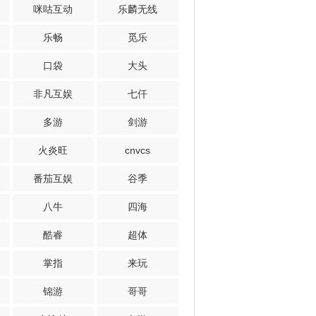
咪咕互动
乐麟无线
乐畅
觅乐
口袋
大头
非凡互娱
七仟
多游
剑游
火炎旺
cnvcs
番茄互娱
谷季
八牛
四海
酷睿
超体
掌指
来玩
锦游
哥哥