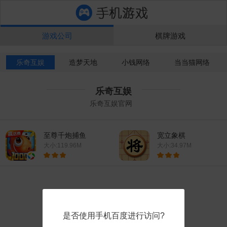
游戏公司
棋牌游戏
乐奇互娱
造梦天地
小钱网络
当当猫网络
乐奇互娱
乐奇互娱官网
至尊千炮捕鱼
宽立象棋
大小:119.96M
大小:34.97M
是否使用手机百度进行访问?