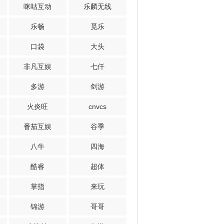
咪咕互动
乐麟无线
乐畅
觅乐
口袋
大头
非凡互娱
七仟
多游
剑游
火炎旺
cnvcs
番茄互娱
谷季
八牛
四海
酷睿
超体
掌指
来玩
锦游
哥哥