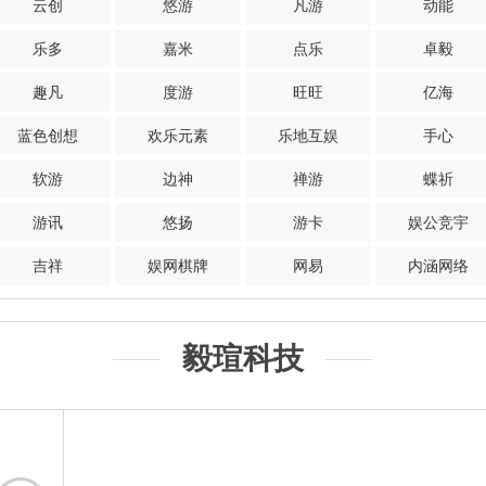
云创
悠游
凡游
动能
乐多
嘉米
点乐
卓毅
趣凡
度游
旺旺
亿海
蓝色创想
欢乐元素
乐地互娱
手心
软游
边神
禅游
蝶祈
游讯
悠扬
游卡
娱公竞宇
吉祥
娱网棋牌
网易
内涵网络
毅瑄科技