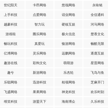
世纪阳天
卡昂网络
悠哉网络
永咏铭
上手科技
点爱网络
诏业网络
全信通科
越豪科技
智力玩
硬核互娱
河马网络
游戏啦
圈乐网络
极火信息
楚香文化
畅玩科技
真爱玩
愉游网络
畅酷无限
亿博网络
灵乐网络
远鹏网络
逐鹿互娱
趣游在线
彩狗文化
萌萌游
星晋网络
趣兮
新游网络
乐杰轮
飞鸟与鱼
乐聪网络
迅游科技
柏项网络
芝麻开门
飞盛网络
果果网络
神龙科技
欢乐时刻
维笑科技
游盟天下
海南博众
久乐科技