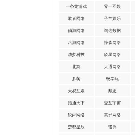
一条龙游戏
零一互娱
歌者网络
子兰娱乐
俏游网络
询达数据
岳游网络
辣森网络
烛梦科技
欣星网络
北冥
大通网络
多萌
畅享玩
天易互娱
戴思
指通天下
交互宇宙
锐舜网络
莫邪网络
楚都星辰
诺兴