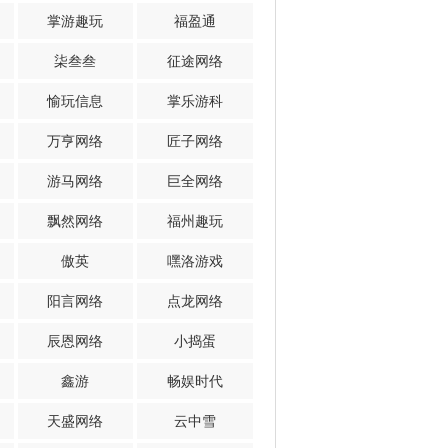
掌游趣玩
福盈通
柒叁叁
征途网络
愉玩信息
掌乐游科
万亨网络
匠子网络
游马网络
巨全网络
飘然网络
福州趣玩
傲英
嘿洛游戏
阳言网络
点龙网络
辰恩网络
小捣蛋
鑫游
畅娱时代
天盛网络
云中雪