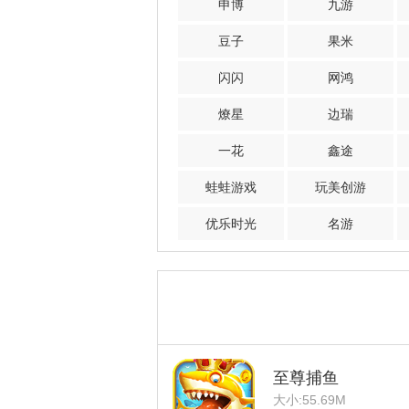
申博
九游
豆子
果米
闪闪
网鸿
燎星
边瑞
一花
鑫途
蛙蛙游戏
玩美创游
优乐时光
名游
至尊捕鱼
大小:55.69M