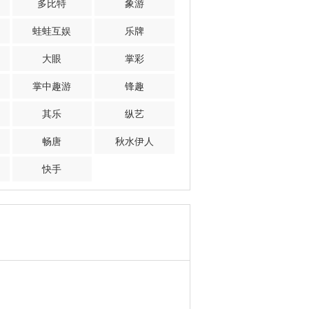
多比特
象游
蛙蛙互娱
乐牌
大眼
掌彩
掌中趣游
锋趣
其乐
纵艺
畅唐
秋水伊人
快手