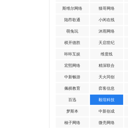
斯维尔网络
猫哥网络
陆昂歌通
小闲在线
萌兔玩
沐雨网络
棋开德胜
天启世纪
咔咔互娱
维度线
宏熙网络
精深联合
中新畅游
天火同创
佩棋教育
弈客信息
百迅
毅瑄科技
梦斯本
中新创成
柚子网络
微壳网络