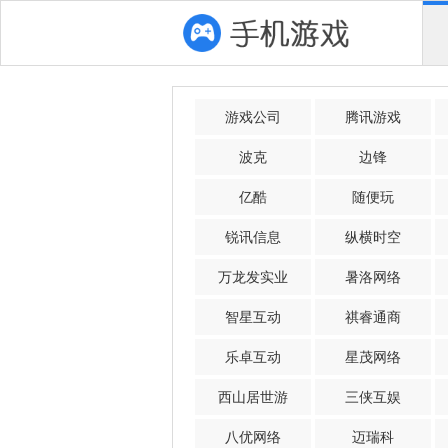
游戏公司
腾讯游戏
波克
边锋
亿酷
随便玩
锐讯信息
纵横时空
万龙发实业
暑洛网络
智星互动
祺睿通商
乐卓互动
星茂网络
西山居世游
三侠互娱
八优网络
迈瑞科