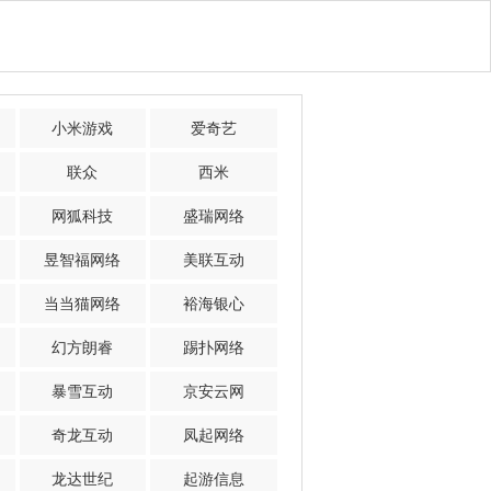
小米游戏
爱奇艺
联众
西米
网狐科技
盛瑞网络
昱智福网络
美联互动
当当猫网络
裕海银心
幻方朗睿
踢扑网络
暴雪互动
京安云网
奇龙互动
凤起网络
龙达世纪
起游信息