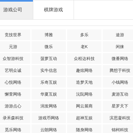
游戏公司
棋牌游戏
竞技世界
博雅
多乐
途游
元游
微乐
老K
闲徕
众智游科技
菠萝互动
众程达科技
微番网络
艺明众诚
实牛信息
趣炫网络
腾想于科技
心悦网络
乐奇互娱
造梦天地
小钱网络
懈萱网络
华夏互娱
沅阮网络
麦游互动
游游点心
润发网络
网云展商
星罗天下
录禾森科技
游戏币网络
超神互娱
滨思凝科技
觅乐网络
云朗网络
随身网络
锦柯科技