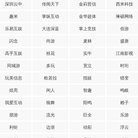
深圳云中
传阅天下
金萪哲信
西米科技
趣米
掌纵互动
金华超体
琳硕网络
乐易互娱
大连深蓝
掌上竞技
佰游
闪念
尚游
麦林
盛唐
高手互娱
枝花
实牛
江南影视
同城游
多玩
宽立
时珩
玩美信息
欧若拉
指娱
猎变
炫亮
闲人
智趣
鸣岐
我爱互动
狼舞
阳鸣
赖子
朋游
流光
巨全
乐游
利钜
边浙
动彩
浮云