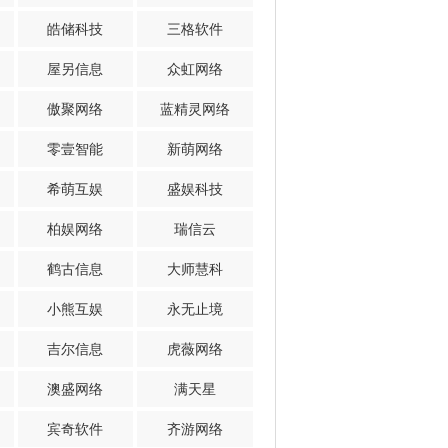
皓储科技
三格软件
屋另信息
众虹网络
傲聚网络
蓝精灵网络
零壹智能
新萌网络
希萌互娱
盛娱科技
柏娱网络
瑞信云
鹤古信息
大师慧科
小熊互娱
永无止境
吉尔信息
虎薇网络
澳盛网络
满天星
宾奇软件
齐游网络