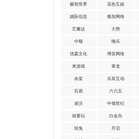
极智世界
花色互娱
姚际信息
微加网络
艺馨达
大势
中顺
嗨乐
优森文化
博笑网络
来游戏
掌龙
余棠
乐其互动
百易
六六五
凌沃
中领世纪
就要玩
白金岛
炫兔
开启