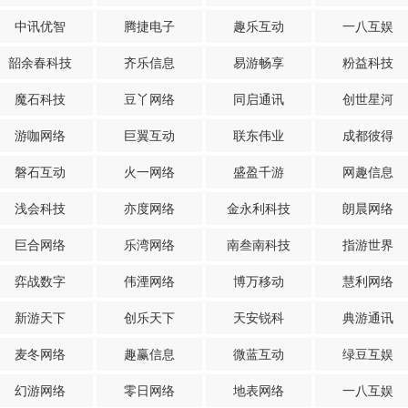
中讯优智
腾捷电子
趣乐互动
一八互娱
韶余春科技
齐乐信息
易游畅享
粉益科技
魔石科技
豆丫网络
同启通讯
创世星河
游咖网络
巨翼互动
联东伟业
成都彼得
磐石互动
火一网络
盛盈千游
网趣信息
浅会科技
亦度网络
金永利科技
朗晨网络
巨合网络
乐湾网络
南叁南科技
指游世界
弈战数字
伟湮网络
博万移动
慧利网络
新游天下
创乐天下
天安锐科
典游通讯
麦冬网络
趣赢信息
微蓝互动
绿豆互娱
幻游网络
零日网络
地表网络
一八互娱